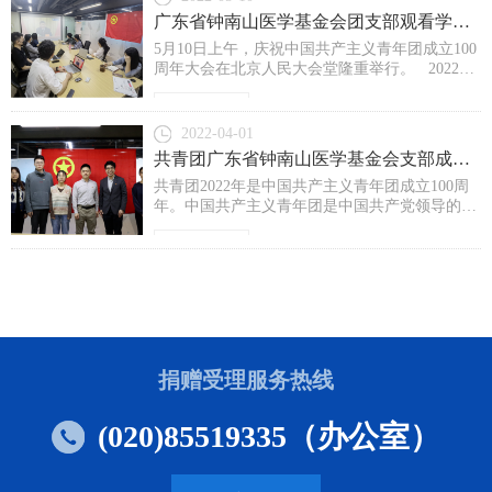
广东省钟南山医学基金会团支部观看学习《习近平在庆祝中国共产主义青年团成立100周年大会上的重要讲话》
5月10日上午，庆祝中国共产主义青年团成立100
周年大会在北京人民大会堂隆重举行。 2022年
5月10日上午，广东省钟南山医学基金会团支部
组织党员、团员、青年观看庆祝中国共产主义青
了解详情>
年团成立100周年大会直播，学习习近平在庆祝
2022-04-01
中国共产主义青年团成立100周年大会上的重要
共青团广东省钟南山医学基金会支部成立大会暨第一次团员大会顺利召开
讲话。各位青年团员认真观看学习，主动思考，
共青团2022年是中国共产主义青年团成立100周
切实将学习成果转化为行动实效。习近平在庆祝
年。中国共产主义青年团是中国共产党领导的先
中国共青团成立...
进青年的群团组织，是广大青年在实践中学习中
国特色社会主义和共产主义的学校，是中国共产
了解详情>
党的助手和后备军。★2022年3月2日下午，广东
省钟南山医学基金会召开共青团广东省钟南山医
学基金会支部成立大会暨第一次团员大会。广州
市越秀区人民街团委书记林欣洲、副书记欧阳东
方及广东省钟南山医学基金会秘书处全体团员参
与本次会议...
捐赠受理服务热线
(020)85519335（办公室）