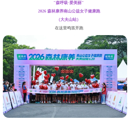
"森呼吸·爱美丽"
2026 森林康养南山公益女子健康跑
（大夫山站）
在这里鸣笛开跑