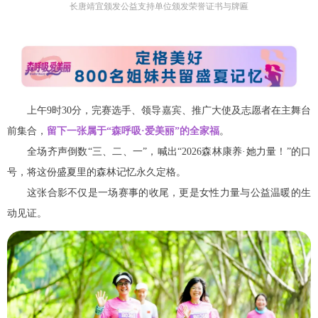
长唐靖宜颁发公益支持单位颁发荣誉证书与牌匾
上午9时30分，完赛选手、领导嘉宾、推广大使及志愿者在主舞台
前集合，
留下一张属于“森呼吸·爱美丽”的全家福
。
全场齐声倒数“三、二、一”，喊出“2026森林康养·她力量！”的口
号，将这份盛夏里的森林记忆永久定格。
这张合影不仅是一场赛事的收尾，更是女性力量与公益温暖的生
动见证。