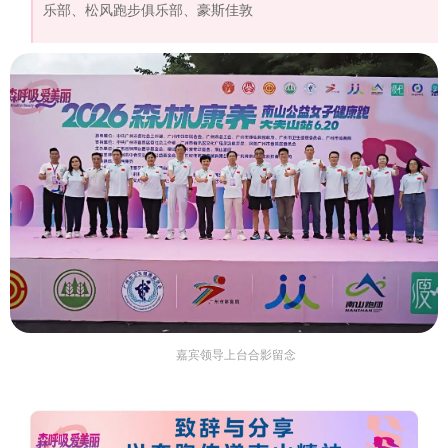
乐部、松风跑步俱乐部、豪斯佳敦
嘉宾领导上台合影留念