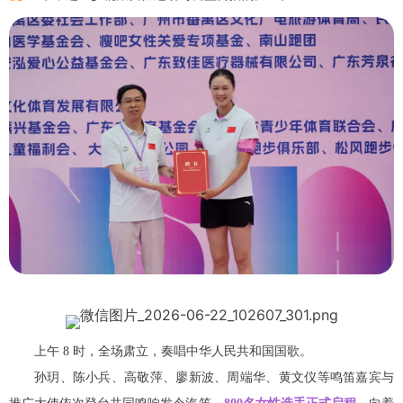
上午 8 时，全场肃立，奏唱中华人民共和国国歌。
孙玥、陈小兵、高敬萍、廖新波、周端华、黄文仪等鸣笛嘉宾与