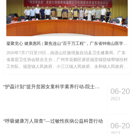
凝聚党心 健康惠民 | 聚焦连山“百千万工程”，广东省钟南山医学基金会参与“粤来粤健康”党建引领健康筑基系列活动
2026年7月17日至19日，由连山壮族瑶族自治县卫生健康局、广东
省基层卫生协会联合主办，广州市花都区派驻福堂镇驻镇帮镇扶村
工作队、福堂镇人民政府、小三江镇人民政府、永和镇人民政府及
广东省钟南山医学基金会等单位协办的“粤来粤健康——党建引领
健康筑基连山卫生健康高质量发展”主题系列活动，在连山壮族瑶
“护蕊计划”提升贫困女童科学素养行动-院士专家科学大课堂公益活动
族自治县圆满举行。活动充分发挥公益平台与专家资源优势，深度
06-20
参与活动策划与落地执行，以党建为引领，将省级...
2023
“呼吸健康万人筛查”—过敏性疾病公益科普行动
06-20
2023