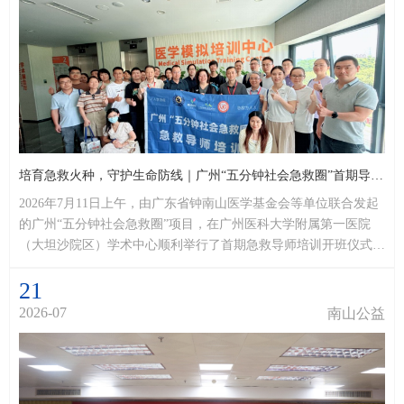
培育急救火种，守护生命防线｜广州“五分钟社会急救圈”首期导师培训班圆满开展
2026年7月11日上午，由广东省钟南山医学基金会等单位联合发起
的广州“五分钟社会急救圈”项目，在广州医科大学附属第一医院
（大坦沙院区）学术中心顺利举行了首期急救导师培训开班仪式暨
第一期培训班。来自广州近20家医疗机构的近30名专业医护人员参
21
加培训，广州市急救医疗指挥中心副主任罗子娟、广州医科大学附
属第一医院党委书记汪志标出席开班仪式并分别致辞讲话，多位急
2026-07
南山公益
诊领域专家承担授课与评审工作。从“专业急救...