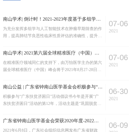
南山学术| 倒计时！2021-2023年度基于多组学的肺小结节良恶性鉴别诊断前瞻性多中心临床研究项目公开征集
07-06
为充分发挥多组学与人工智能技术在肿瘤早期筛查的作
2021
用，提高肺结节良恶性临床性质评估的准确性，提升肺
小结节恶变和肺癌术后预警能力，建立多中心临床研究
分析队列。现广东省钟南山医学基金会拟在全国范围内
南山学术| 2021第六届全球精准医疗（中国）峰会&第三届肿瘤免疫治疗领袖峰会
07-06
公开征集“基于多组学的肺⼩结节良恶性鉴别诊断前瞻
在精准医疗领域同仁的支持下，由万怡医学主办的第六
性多中⼼临床研究项目”，旨在为优化完善肺癌的早
2021
届全球精准医疗（中国）峰会将于2021年8月27-28日在
筛、早诊、性质判定、手术决策、预后评估等提供临床
广州融创万达嘉华酒店盛大召开！本届峰会广东省钟南
证据，实现肺癌精准诊疗，提高肺癌患者的治愈率和生
山医学基金会将作为支持单位，大会历时两日，同期举
存率。该项目目前已...
南山公益 | 广东省钟南山医学基金会积极参与“广东扶贫济困日” 活动倡议书
06-30
办第三届肿瘤免疫治疗领袖峰会和第六届基因检测和体
积极参与“广东扶贫济困日”活动倡议书今年是开展“广
外诊断大会，汇聚业内千人，期待与您8月相聚花城，
2021
东扶贫济困日”活动的第12年，活动主题是“巩固脱贫成
助力精准医疗事业发展，共促成果转化合作！会议信息
果，助力乡村振兴”。又正值2021年中国共产党成立100
主办单位：万怡医学支持单位：全国卫生产业企业管理
周年之际、“十四五”规划开局之年，为响应省委、省政
协会转...
广东省钟南山医学基金会荣获2020年度-2022年度公益性社会组织捐赠税前扣除资格
06-09
府统一部署此次“广东扶贫济困日”活动的号召，广东省
2021年6月8日，广东社会组织信息网发布广东省财政
钟南山医学基金会作为2021年“广东扶贫济困日”活动的