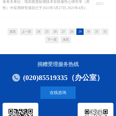
各有关单位：现高密度标测技术在快速性心律失常（房
氏拼音排序请相关学员在名单公布后1-3个工作日内，
2021
性）中应用研究项目已于2021年3月27日-2021年4月2日
留意个人邮件通知，根据邮件指引完成登记手续，按时
期间完成专家评审，根据《广东省钟南山医学基金会资
到达现场报道。特此公告。 广...
助科研项目管理办法》等有关规定，现将拟资助立项名
单予以公示。公示时间为2021年4月8日至2021年4月15
首页
上一页
24
25
26
27
28
29
30
31
32
日。本次评审从广东省钟南山医学基金会专家库中随机
选取3位心律失常研究领域的专家，对征集来的2个项目
下一页
末页
进行评审，采用邮件评审的方式，秉承择...
捐赠受理服务热线
(020)85519335（办公室）
在线咨询