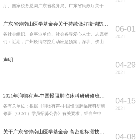
2021
厅、国家税务总局广东省税务局、广东省民政厅关于
倡议发起方之一，在此诚恳倡议：全市各级党政机关、
2020年度-2022年度广东省省级公益性社会组织捐赠税
企事业单位、群众团体、社会组织和各界人士...
前扣除资格名单的公告。 广东省钟南山医学基金会名
广东省钟南山医学基金会关于持续做好疫情防控工作的倡议
06-01
列其中，再次荣获广东省省级公益性社会组织捐赠税前
各社会组织、企事业单位、社会各界爱心人士、志愿者
扣除资格！！详见：2020年度-2022年度广东省省级公
2021
们：近期，广州疫情防控启动应急预案，深圳、佛山等
益性社会组织捐赠税前扣除资格名单的公告http://smzt...
地也出现新冠肺炎确诊病例。我们正处在与疫情赛跑的
关键时刻。为认真落实省委省政府、市委市政府有关疫
声明
04-29
情防控工作部署，联合广大社会力量助力做好疫情防
控，广东省钟南山医学基金会就持续做好疫情防控工
2021
作，发出如下倡议：一、切实提高政治站位，确保防控
工作有成效各单位及人民群众深刻认识疫情防控形势的
复杂性、长期性，持续...
2021年润物有声-中国慢阻肺临床科研研修班（CCST） 学员名单公告
04-15
各有关单位：根据《润物有声-中国慢阻肺临床科研研
2021
修班（CCST）学员招募公告》有关要求，经自主申
请、资格审查和方案审核环节，共有47名学员符合报名
要求，现将相关学员名单公布如下:2021年润物有声-中
关于广东省钟南山医学基金会 高密度标测技术在快速性心律失常（房性）中应用研究 拟资助立项名单的公示
04-08
国慢阻肺临床科研研修班（CCST）学员名单*以上按姓