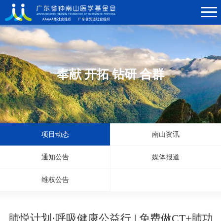
奉献 开拓 钻研 合群
项目动态
南山资讯
通知公告
媒体报道
维权公告
肺悦计划·呼吸健康公益行 | 免费做CT+肺功