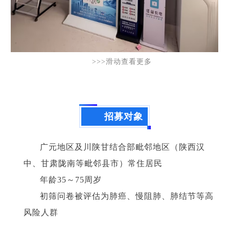
>>>滑动查看更多
招募对象
广元地区及川陕甘结合部毗邻地区（陕西汉
中、甘肃陇南等毗邻县市）常住居民
年龄35～75周岁
初筛问卷被评估为肺癌、慢阻肺、肺结节等高
风险人群