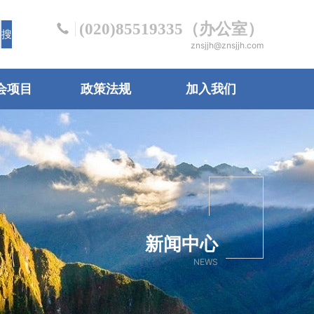
(020)85519335（办公室）
znsjjh@znsjjh.com
会项目
政策法规
加入我们
新闻中心
NEWS