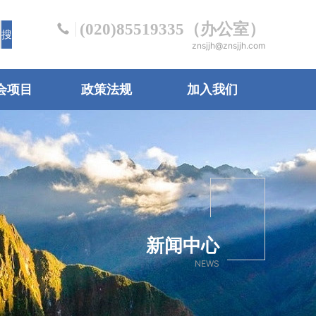
(020)85519335（办公室）
znsjjh@znsjjh.com
会项目
政策法规
加入我们
新闻中心
NEWS