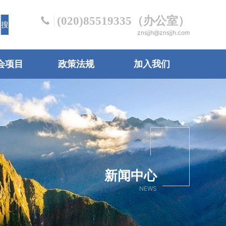
(020)85519335（办公室）
znsjjh@znsjjh.com
会项目
政策法规
加入我们
新闻中心
NEWS